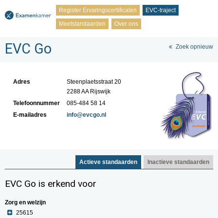
Register Ervaringscertificaten
EVC-traject
Meetstandaarden
Over ons
EVC Go
Zoek opnieuw
Adres
Steenplaetsstraat 20
2288 AA Rijswijk
Telefoonnummer
085-484 58 14
E-mailadres
info@evcgo.nl
Actieve standaarden
Inactieve standaarden
EVC Go is erkend voor
Zorg en welzijn
25615