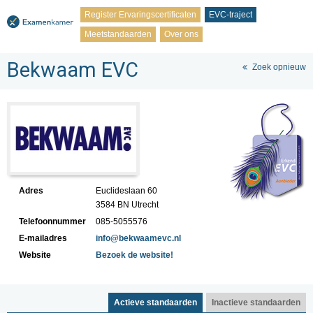
Register Ervaringscertificaten
EVC-traject
Meetstandaarden
Over ons
Bekwaam EVC
Zoek opnieuw
Adres
Euclideslaan 60
3584 BN Utrecht
Telefoonnummer
085-5055576
E-mailadres
info@bekwaamevc.nl
Website
Bezoek de website!
Actieve standaarden
Inactieve standaarden